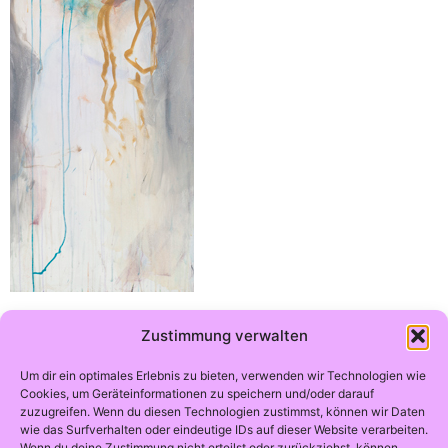
Arbeitstitel 2007 – 5
Zustimmung verwalten
Um dir ein optimales Erlebnis zu bieten, verwenden wir Technologien wie
180 x 60 , Acryl auf Leinwand
Cookies, um Geräteinformationen zu speichern und/oder darauf
zuzugreifen. Wenn du diesen Technologien zustimmst, können wir Daten
wie das Surfverhalten oder eindeutige IDs auf dieser Website verarbeiten.
Wenn du deine Zustimmung nicht erteilst oder zurückziehst, können